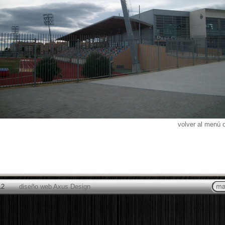
volver al menú 
12
diseño web Axus Design