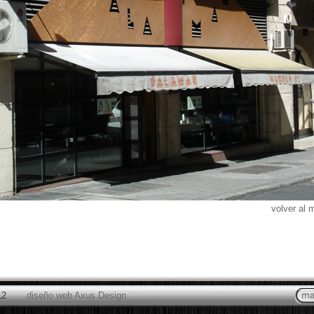
volver al 
12
diseño web Axus Design